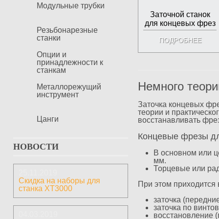
Модульные трубки
Заточной станок
для концевых фрез
Резьбонарезные
LEM20
станки
ПОДРОБНЕЕ
Опции и
принадлежности к
станкам
Немного теори
Металлорежущий
инструмент
Заточка концевых фре
теории и практическо
Цанги
восстанавливать фре
Концевые фрезы дл
НОВОСТИ
В основном или ц
мм.
Торцевые или ра
25.11.2019
Скидка на наборы для
При этом приходится
станка ХТ3000
заточка (передние
заточка по винто
04.03.2019
восстановление (