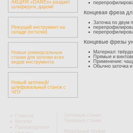
АКЦИЯ! «DAREx» раздает
перепрофилирова
шлифкруги, даром!
Концевая фреза для
07.11.2017
Заточка по двум 
Режущий инструмент на
перепрофилирован
складе (остатки)
перепрофилирова
Концевые фрезы у
23.10.2017
Материал: твёрд
Новые универсальные
Прямые и винтовые
станки для заточки всех
Применение: чаще
видов инструмента
Обычно заточка и
10.05.2017
Новый заточной/
шлифовальный станок с
ЧПУ
Заточные станки
Главная
Токарные станки
Каталог
Производители
Модульные трубки
Отзывы