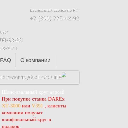
Бесплатный звонок по РФ
+7 (800) 775-42-92
бург
608-93-28
us-a.ru
FAQ
О компании
каталог трубок LOC-LINE
Шлифовальный круг даром!
При покупке станка DAREx
ХТ-3000
или
V391
, клиенты
компании получат
шлифовальный круг в
подарок