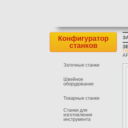
Конфигуратор
З
станков
З
Гл
В
AP
Заточные станки
Швейное
оборудование
Токарные станки
Станки для
изготовления
инструмента