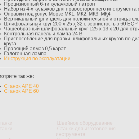
Прецизионный 6-ти кулачковый патрон
Набор из 4-х кулачков для правостороннего инструмента 
Оправки под конус Морзе МК1, МК2, МК3, МК4
Вертикальный шпиндель для положительной и отрицатель
Шлифовальный круг 200 х 25 х 32 с зернистостью 60 EQP
Чашеобразный шлифовальный круг 125 х 13 х 20 для отр
Контрольная панель и лампа 24 В
Приспособление для правки шлифовальных кругов по диа
круга
Правящий алмаз 0,5 карат
Галогенная лампа
Инструкция по эксплуатации
отрите так же:
Станок APE 40
Станок APE 60
танки
Швейное оборудование
танки
Станки для изготовления
инструмента