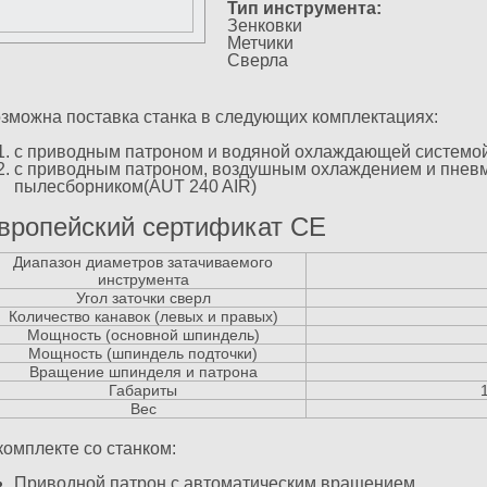
Тип инструмента:
Зенковки
Метчики
Сверла
зможна поставка станка в следующих комплектациях:
с приводным патроном и водяной охлаждающей системо
с приводным патроном, воздушным охлаждением и пнев
пылесборником(AUT 240 AIR)
вропейский сертификат СЕ
Диапазон диаметров затачиваемого
инструмента
Угол заточки сверл
Количество канавок (левых и правых)
Мощность (основной шпиндель)
Мощность (шпиндель подточки)
Вращение шпинделя и патрона
Габариты
Вес
комплекте со станком:
Приводной патрон с автоматическим вращением