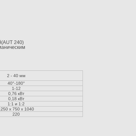
й(AUT 240)
маническим
2 - 40 мм
40°-180°
1-12
0,76 кВт
0,18 кВт
1:1 и 1:2
1250 х 750 х 1040
220