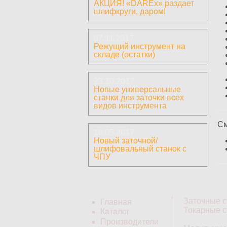
АКЦИЯ! «DAREx» раздает
шлифкруги, даром!
07.11.2017
Режущий инструмент на
складе (остатки)
23.10.2017
Новые универсальные
станки для заточки всех
видов инструмента
См
10.05.2017
Новый заточной/
шлифовальный станок с
ЧПУ
Заточные с
Главная
Токарные с
Каталог
Производители