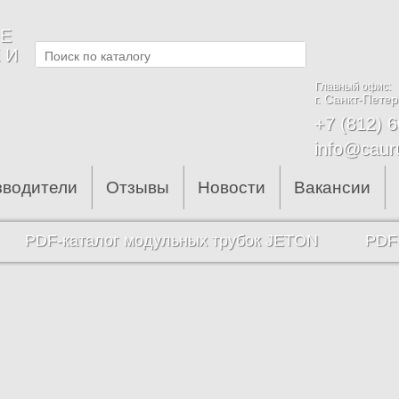
Е
 И
Главный офис:
г. Санкт-Петер
+7 (812) 
info@caur
зводители
Отзывы
Новости
Вакансии
PDF-каталог модульных трубок JETON
PDF-