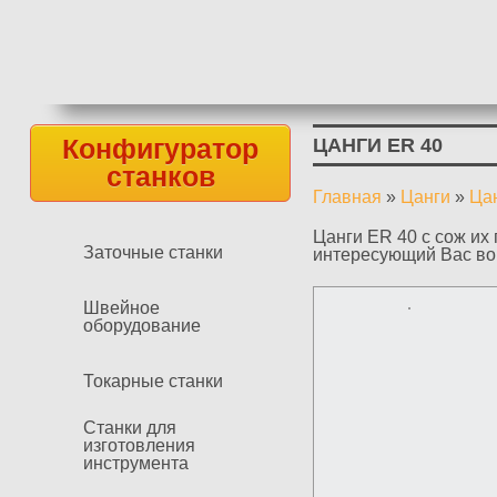
Конфигуратор
ЦАНГИ ER 40
станков
Главная
»
Цанги
»
Ца
Вы здесь
Цанги ER 40 с сож их
Заточные станки
интересующий Вас воп
Швейное
оборудование
Токарные станки
Станки для
изготовления
инструмента