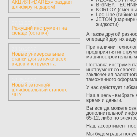
АКЦИЯ! «DAREx» раздает
BRINEY, TECHNIKS
шлифкруги, даром!
KORLOY (сменные
Loc-Line (гибкие
JETON (шарнирны
07.11.2017
жидкости)
Режущий инструмент на
складе (остатки)
А также другой разно
операций других вед
При наличии техноло
23.10.2017
предприятия инструм
Новые универсальные
машиностроительными
станки для заточки всех
видов инструмента
Поставка инструмента
инструмент со своего 
заключения валютного
таможенного оформлен
10.05.2017
Новый заточной/
У нас действует гибк
шлифовальный станок с
ЧПУ
Наша цель - выбрать 
время и деньги.
Вы всегда можете озн
дополнительной инфор
65-12, либо по электр
Наш ассортимент пост
Мы будем рады получи