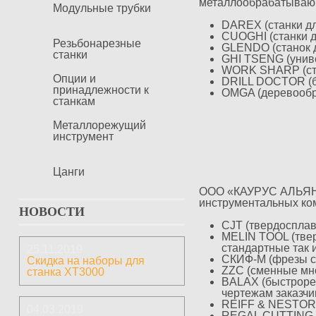
металлообрабатываю
Модульные трубки
DAREX (станки дл
CUOGHI (станки дл
Резьбонарезные
GLENDO (станок д
станки
GHI TSENG (унив
WORK SHARP (стан
Опции и
DRILL DOCTOR (бы
принадлежности к
OMGA (деревооб
станкам
Металлорежущий
инструмент
Цанги
ООО «КАУРУС АЛЬЯНС»
инструментальных ко
НОВОСТИ
CJT (твердосплав
MELIN TOOL (тве
стандартные так 
25.11.2019
СКИФ-М (фрезы с
Скидка на наборы для
ZZC (сменные мн
станка ХТ3000
BALAX (быстрореж
чертежам заказчи
REIFF & NESTOR (
04.03.2019
REGAL CUTTING T