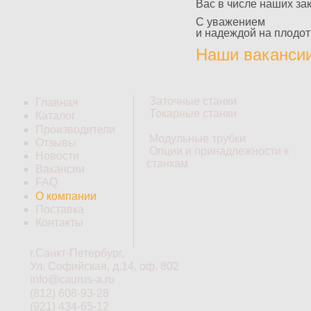
Вас в числе наших зак
С уважением
и надеждой на плодот
Наши ваканси
Заточные станки
Главная
Токарные станки
Каталог
Производители
Модульные трубки
Отзывы
Опции и принадлежности к
Новости
станкам
Вакансии
FAQ
О компании
Поставка
Контакты
г.Санкт-Петербург,
Ул. Софийская, д.14, оф. 802
info@caurus-a.ru
(812) 608-93-28
(921) 434-65-12