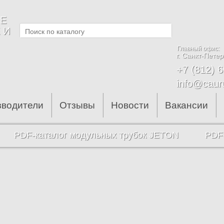
Е
 И
Главный офис:
г. Санкт-Петер
+7 (812) 
info@caur
зводители
Отзывы
Новости
Вакансии
PDF-каталог модульных трубок JETON
PDF-