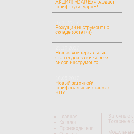
АКЦИЯ! «DAREx» раздает
шлифкруги, даром!
07.11.2017
Режущий инструмент на
складе (остатки)
23.10.2017
Новые универсальные
станки для заточки всех
видов инструмента
10.05.2017
Новый заточной/
шлифовальный станок с
ЧПУ
Заточные с
Главная
Токарные с
Каталог
Производители
Модульные
Отзывы