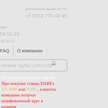
Бесплатный звонок по РФ
+7 (800) 775-42-92
бург
608-93-28
us-a.ru
FAQ
О компании
каталог трубок LOC-LINE
Шлифовальный круг даром!
При покупке станка DAREx
ХТ-3000
или
V391
, клиенты
компании получат
шлифовальный круг в
подарок