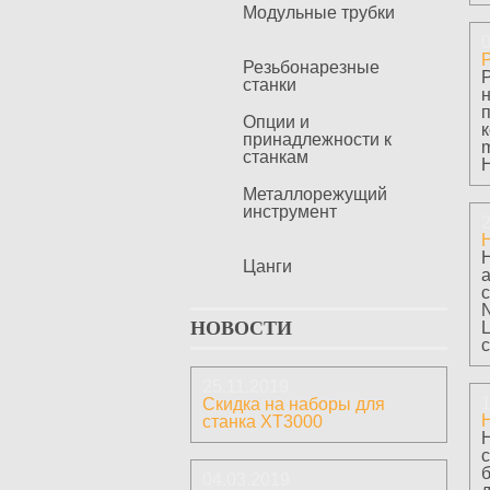
Модульные трубки
0
Резьбонарезные
станки
Опции и
принадлежности к
станкам
H
Металлорежущий
инструмент
2
Цанги
а
НОВОСТИ
L
с
25.11.2019
1
Скидка на наборы для
станка ХТ3000
04.03.2019