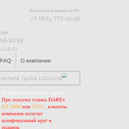
Бесплатный звонок по РФ
+7 (800) 775-42-92
бург
608-93-28
us-a.ru
FAQ
О компании
каталог трубок LOC-LINE
Шлифовальный круг даром!
При покупке станка DAREx
ХТ-3000
или
V391
, клиенты
компании получат
шлифовальный круг в
подарок