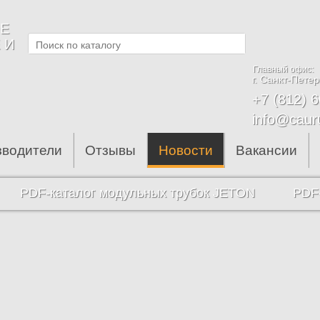
Е
 И
Главный офис:
г. Санкт-Петер
+7 (812) 
info@caur
зводители
Отзывы
Новости
Вакансии
PDF-каталог модульных трубок JETON
PDF-