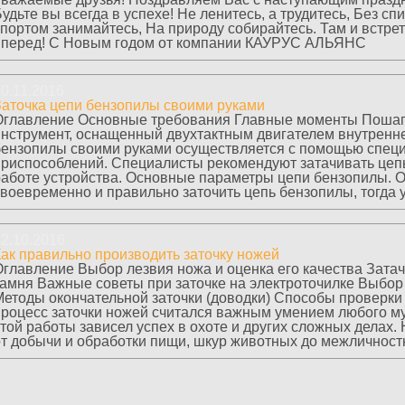
удьте вы всегда в успехе! Не ленитесь, а трудитесь, Без с
спортом занимайтесь, На природу собирайтесь. Там и встре
вперед! С Новым годом от компании КАУРУС АЛЬЯНС
0.11.2016
Заточка цепи бензопилы своими руками
Оглавление Основные требования Главные моменты Пошаго
инструмент, оснащенный двухтактным двигателем внутренне
бензопилы своими руками осуществляется с помощью спец
приспособлений. Специалисты рекомендуют затачивать цепь
работе устройства. Основные параметры цепи бензопилы. 
воевременно и правильно заточить цепь бензопилы, тогда у
2.10.2016
Как правильно производить заточку ножей
Оглавление Выбор лезвия ножа и оценка его качества Зата
камня Важные советы при заточке на электроточилке Выбор 
Методы окончательной заточки (доводки) Способы проверки
процесс заточки ножей считался важным умением любого му
той работы зависел успех в охоте и других сложных делах.
от добычи и обработки пищи, шкур животных до межличностн