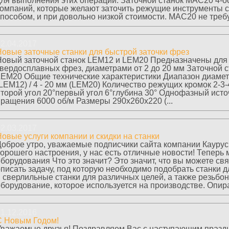
для выполнения этих операций. Заточной станок МАС20 4-о
компаний, которые желают заточить режущие инструменты 
пособом, и при довольно низкой стоимости. МАС20 не требу
2.04.2017
Новые заточные станки для быстрой заточки фрез
Новый заточной станок LEM12 и LEM20 Предназначены для 
твердосплавных фрез, диаметрами от 2 до 20 мм Заточной 
LEM20 Общие технические характеристики Диапазон диаметр
LEM12) / 4 - 20 мм (LEM20) Количество режущих кромок 2-3-4
второй угол 20°первый угол 6°глубина 30° Однофазный исто
вращения 6000 об/м Размеры 290х260х220 (...
2.03.2017
овые услуги компании и скидки на станки
Доброе утро, уважаемые подписчики сайта компании Каурус
хорошего настроения, у нас есть отличные новости! Тепер
борудования Что это значит? Это значит, что вы можете св
писать задачу, под которую необходимо подобрать станки д
и сверлильные станки для различных целей, а также резьбо
борудование, которое используется на производстве. Опира
1.12.2016
С Новым Годом!
Уважаемые друзья! Поздравляем Вас с наступающим праздни