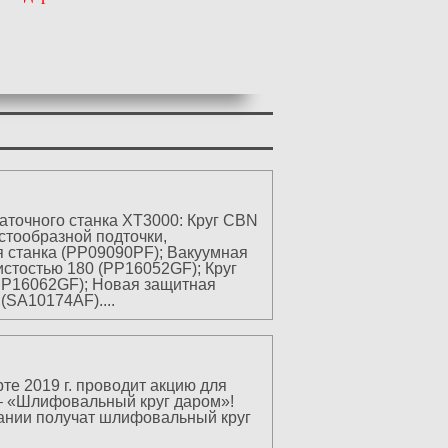
аточного станка ХТ3000: Круг CBN
стообразной подточки,
 станка (PP09090PF); Вакуумная
истостью 180 (PP16052GF); Круг
(PP16062GF); Новая защитная
(SA10174AF)....
е 2019 г. проводит акцию для
 – «Шлифовальный круг даром»!
пании получат шлифовальный круг