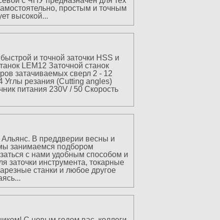
севой с ЧПУ предназначен для тех
самостоятельно, простым и точным
ет высокой...
быстрой и точной заточки HSS и
станок LEM12 Заточной станок
ов затачиваемых сверл 2 - 12
 Углы резания (Cutting angles)
чник питания 230V / 50 Скорость
 Альянс. В преддверии весны и
ь мы занимаемся подбором
язаться с нами удобным способом и
ля заточки инструмента, токарные
нарезные станки и любое другое
ясь...
ком! С новым годом вас, коллеги,