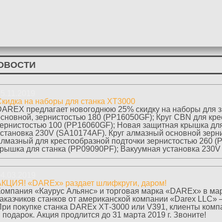
ОВОСТИ
5.11.2019
Скидка на наборы для станка ХТ3000
DAREX предлагает новогоднюю 25% скидку на наборы для з
основной, зернистостью 180 (PP16050GF); Круг CBN для кре
зернистостью 100 (PP16060GF); Новая защитная крышка для
установка 230V (SA10174AF). Круг алмазный основной зерн
алмазный для крестообразной подточки зернистостью 260 
крышка для станка (PP09090PF); Вакуумная установка 230V 
4.03.2019
АКЦИЯ! «DAREx» раздает шлифкруги, даром!
Компания «Каурус Альянс» и торговая марка «DAREx» в март
заказчиков станков от американской компании «Darex LLC»
При покупке станка DAREx ХТ-3000 или V391, клиенты ком
 подарок. Акция продлится до 31 марта 2019 г. Звоните!