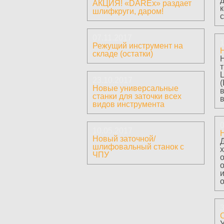
АКЦИЯ! «DAREx» раздает
шлифкруги, даром!
с
07.11.2017
1
Режущий инструмент на
складе (остатки)
23.10.2017
(
Новые универсальные
станки для заточки всех
видов инструмента
0
10.05.2017
Н
Новый заточной/
шлифовальный станок с
ЧПУ
о
о
о
3