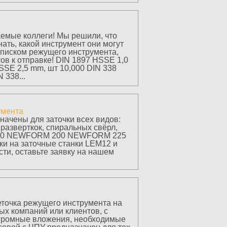
аемые коллеги! Мы решили, что
ать, какой инструмент они могут
списком режущего инструмента,
ов к отправке! DIN 1897 HSSE 1,0
SSE 2,5 mm, шт 10,000 DIN 338
 338...
умента
чены для заточки всех видов:
 разверткок, спиральных свёрл,
N 150 NEWFORM 200 NEWFORM 225
ки на заточные станки LEM12 и
сти, оставьте заявку на нашем
точка режущего инструмента на
ых компаний или клиентов, с
громные вложения, необходимые