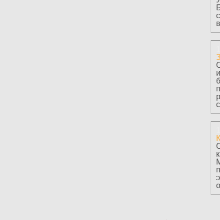
Б
1
с
1
э