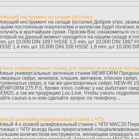
7.11.2017
Режущий инструмент на складе (остатки)
Режущий инструмент на складе (остатки) Доброе утро, уваж
нашим постоянным покупателям и коллегам будет полезно зн
получить в кратчайшие сроки. Просим Вас ознакомиться со 
который на данный момент находится на нашем складе и гот
mm, шт 10,000 DIN 1897 HSSE 1,5 mm, шт 10,000 DIN 1897 H
SSE 1,4 mm, шт 10,000 DIN 338 HSSE 1,9 mm, шт 10,000 DIN
3.10.2017
Новые универсальные станки для заточки всех видов инстр
Новые универсальные заточные станки NEWFORM Предназна
лмазных свёрл, зенковок, плашек, метчиков, плоских свёрл,
ступенчатых свёрл, а так же центровочных свёрл. NEW-I
NEWFORM 275 P.S. Кроме этого, сейчас у нас работают скид
EM20, а так же продукцию Loc-Line. Чтобы узнать подробно
айте caurus-a.ru или сделайте запрос по телефону....
0.05.2017
Новый заточной/шлифовальный станок с ЧПУ
Новый 4-х осевой шлифовальный станок с ЧПУ MAC20 Пере
станках с ЧПУ всегда была прерогативой специализированн
большим количеством инструмента, желающим оправдать о