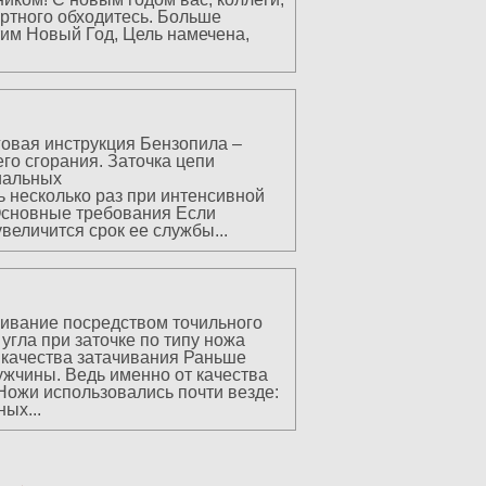
пиртного обходитесь. Больше
тим Новый Год, Цель намечена,
вая инструкция Бензопила –
го сгорания. Заточка цепи
иальных
 несколько раз при интенсивной
Основные требования Если
величится срок ее службы...
чивание посредством точильного
угла при заточке по типу ножа
 качества затачивания Раньше
жчины. Ведь именно от качества
 Ножи использовались почти везде:
ых...