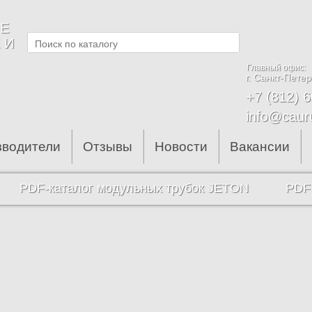
Е
 И
Главный офис:
г. Санкт-Петер
+7 (812) 
info@caur
зводители
Отзывы
Новости
Вакансии
PDF-каталог модульных трубок JETON
PDF-