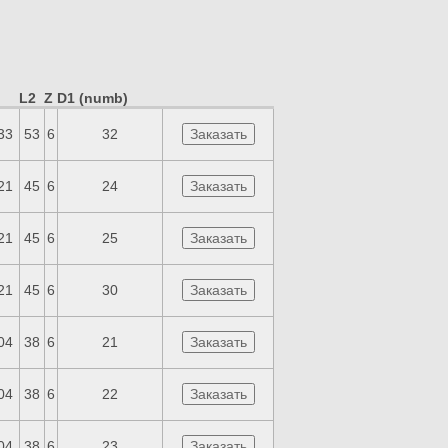
L2
Z
D1 (numb)
33
53
6
32
21
45
6
24
21
45
6
25
21
45
6
30
04
38
6
21
04
38
6
22
04
38
6
23