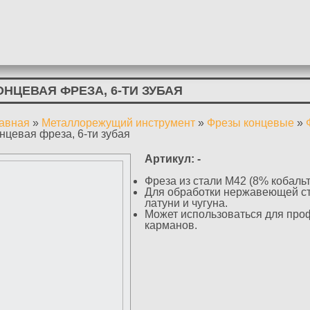
ОНЦЕВАЯ ФРЕЗА, 6-ТИ ЗУБАЯ
авная
»
Металлорежущий инструмент
»
Фрезы концевые
»
ы здесь
нцевая фреза, 6-ти зубая
Артикул:
-
Фреза из стали М42 (8% кобальт
Для обработки нержавеющей ст
латуни и чугуна.
Может использоваться для про
карманов.