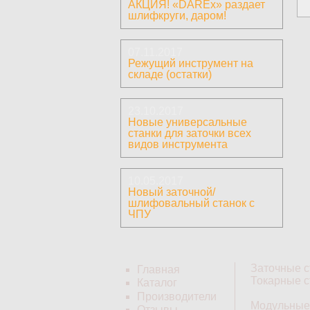
АКЦИЯ! «DAREx» раздает
шлифкруги, даром!
07.11.2017
Режущий инструмент на
складе (остатки)
23.10.2017
Новые универсальные
станки для заточки всех
видов инструмента
10.05.2017
Новый заточной/
шлифовальный станок с
ЧПУ
Заточные с
Главная
Токарные с
Каталог
Производители
Модульные
Отзывы