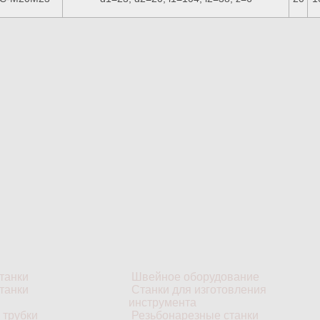
танки
Швейное оборудование
танки
Станки для изготовления
инструмента
 трубки
Резьбонарезные станки