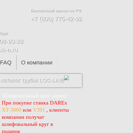
Бесплатный звонок по РФ
+7 (800) 775-42-92
бург
608-93-28
us-a.ru
FAQ
О компании
каталог трубок LOC-LINE
Шлифовальный круг даром!
При покупке станка DAREx
ХТ-3000
или
V391
, клиенты
компании получат
шлифовальный круг в
подарок