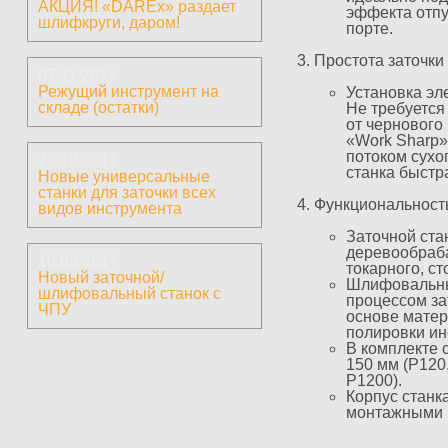
АКЦИЯ! «DAREx» раздает
эффекта отпу
шлифкруги, даром!
порте.
Простота заточки
07.11.2017
Режущий инструмент на
Установка эл
складе (остатки)
Не требуется
от чернового
«Work Sharp»
потоком сухог
23.10.2017
станка быстра
Новые универсальные
станки для заточки всех
Функциональност
видов инструмента
Заточной ста
деревообраба
10.05.2017
токарного, ст
Новый заточной/
Шлифовальны
шлифовальный станок с
процессом за
ЧПУ
основе матер
полировки ин
В комплекте 
150 мм (Р120
P1200).
Корпус станк
монтажными п