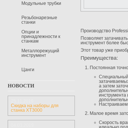
Модульные трубки
Резьбонарезные
станки
Производство Professi
Опции и
принадлежности к
Позволяет затачивать
станкам
инструмент более быс
Этот товар уже прио
Металлорежущий
инструмент
Преимущества:
Постоянная точно
Цанги
Специальный 
затачиваемых
НОВОСТИ
а затем зато
дополнительн
инструмента 
дополнительн
25.11.2019
Настраиваемые
Скидка на наборы для
станка ХТ3000
Малое время зат
Скорость вра
04.03.2019
идеально под