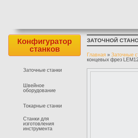
Конфигуратор
ЗАТОЧНОЙ СТАНО
станков
Главная
»
Заточные с
Вы здесь
концевых фрез LEM1
Заточные станки
Швейное
оборудование
Токарные станки
Станки для
изготовления
инструмента